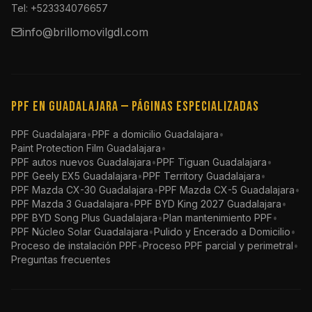
Tel: +523334076657
info@brillomovilgdl.com
PPF en Guadalajara — Páginas especializadas
PPF Guadalajara
•
PPF a domicilio Guadalajara
•
Paint Protection Film Guadalajara
•
PPF autos nuevos Guadalajara
•
PPF Tiguan Guadalajara
•
PPF Geely EX5 Guadalajara
•
PPF Territory Guadalajara
•
PPF Mazda CX-30 Guadalajara
•
PPF Mazda CX-5 Guadalajara
•
PPF Mazda 3 Guadalajara
•
PPF BYD King 2027 Guadalajara
•
PPF BYD Song Plus Guadalajara
•
Plan mantenimiento PPF
•
PPF Núcleo Solar Guadalajara
•
Pulido y Encerado a Domicilio
•
Proceso de instalación PPF
•
Proceso PPF parcial y perimetral
•
Preguntas frecuentes