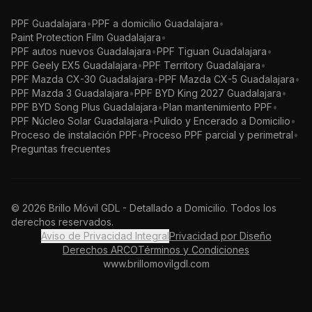
PPF Guadalajara
•
PPF a domicilio Guadalajara
•
Paint Protection Film Guadalajara
•
PPF autos nuevos Guadalajara
•
PPF Tiguan Guadalajara
•
PPF Geely EX5 Guadalajara
•
PPF Territory Guadalajara
•
PPF Mazda CX-30 Guadalajara
•
PPF Mazda CX-5 Guadalajara
•
PPF Mazda 3 Guadalajara
•
PPF BYD King 2027 Guadalajara
•
PPF BYD Song Plus Guadalajara
•
Plan mantenimiento PPF
•
PPF Núcleo Solar Guadalajara
•
Pulido y Encerado a Domicilio
•
Proceso de instalación PPF
•
Proceso PPF parcial y perimetral
•
Preguntas frecuentes
©
2026
Brillo Móvil GDL - Detallado a Domicilio. Todos los
derechos reservados.
Aviso de Privacidad Integral
Privacidad por Diseño
Derechos ARCO
Términos y Condiciones
www.brillomovilgdl.com