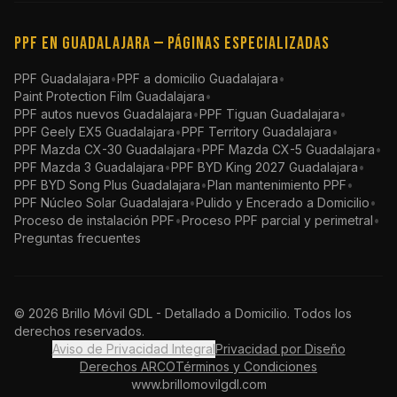
PPF en Guadalajara — Páginas especializadas
PPF Guadalajara
•
PPF a domicilio Guadalajara
•
Paint Protection Film Guadalajara
•
PPF autos nuevos Guadalajara
•
PPF Tiguan Guadalajara
•
PPF Geely EX5 Guadalajara
•
PPF Territory Guadalajara
•
PPF Mazda CX-30 Guadalajara
•
PPF Mazda CX-5 Guadalajara
•
PPF Mazda 3 Guadalajara
•
PPF BYD King 2027 Guadalajara
•
PPF BYD Song Plus Guadalajara
•
Plan mantenimiento PPF
•
PPF Núcleo Solar Guadalajara
•
Pulido y Encerado a Domicilio
•
Proceso de instalación PPF
•
Proceso PPF parcial y perimetral
•
Preguntas frecuentes
©
2026
Brillo Móvil GDL - Detallado a Domicilio. Todos los
derechos reservados.
Aviso de Privacidad Integral
Privacidad por Diseño
Derechos ARCO
Términos y Condiciones
www.brillomovilgdl.com